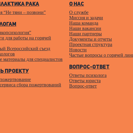
лактика рака
О нас
я “Не тяни – позвони”
О службе
Миссия и задачи
Наша команда
логам
Наши вакансии
нкопсихология”
Наши партнеры
и для работы на горячей
Документы и отчеты
Проектная структура
ый Всероссийский cъезд
Новости
хологов
Частые вопросы о горячей лин
е материалы для специалистов
Вопрос-ответ
ь проекту
Ответы психолога
 пожертвование
Ответы юриста
 сервиса сбора пожертвований
Вопрос-ответ