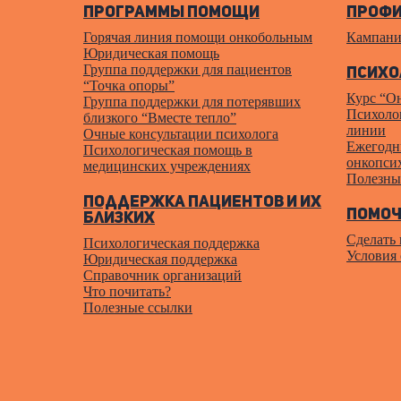
Программы помощи
Профи
Горячая линия помощи онкобольным
Кампани
Юридическая помощь
Группа поддержки для пациентов
Психо
“Точка опоры”
Курс “О
Группа поддержки для потерявших
Психолог
близкого “Вместе тепло”
линии
Очные консультации психолога
Ежегодн
Психологическая помощь в
онкопси
медицинских учреждениях
Полезны
Поддержка пациентов и их
Помоч
близких
Сделать
Психологическая поддержка
Условия
Юридическая поддержка
Справочник организаций
Что почитать?
Полезные ссылки