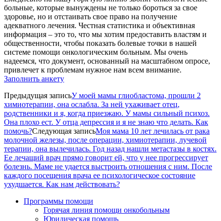
больные, которые вынуждены не только бороться за свое
здоровье, но и отстаивать свое право на получение
адекватного лечения. Честная статистика и объективная
информация – это то, что мы хотим предоставить властям и
общественности, чтобы показать болевые точки в нашей
системе помощи онкологическим больным. Мы очень
надеемся, что документ, основанный на масштабном опросе,
привлечет к проблемам нужное нам всем внимание.
Заполнить анкету
Предыдущая запись
У моей мамы глиобластома, прошли 2
химиотерапии, она ослабла. За ней ухаживает отец,
родственники и я, когда приезжаю. У мамы сильный психоз.
Она плохо ест. У отца депрессия и я не знаю что делать. Как
помочь?
Следующая запись
Моя мама 10 лет лечилась от рака
молочной железы, после операции, химиотерапии, лучевой
терапии, она вылечилась. Год назад нашли метастазы в костях.
Ее лечащий врач прямо говорит ей, что у нее прогрессирует
болезнь. Маме не удается выстроить отношения с ним. После
каждого посещения врача ее психологическое состояние
ухудшается. Как нам действовать?
Программы помощи
Горячая линия помощи онкобольным
Юридическая помощь