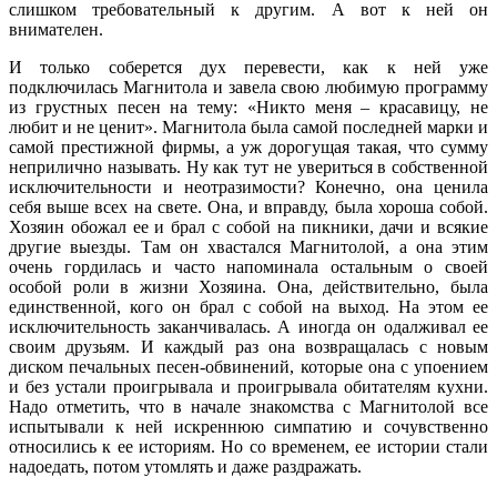
слишком требовательный к другим. А вот к ней он
внимателен.
И только соберется дух перевести, как к ней уже
подключилась Магнитола и завела свою любимую программу
из грустных песен на тему: «Никто меня – красавицу, не
любит и не ценит». Магнитола была самой последней марки и
самой престижной фирмы, а уж дорогущая такая, что сумму
неприлично называть. Ну как тут не увериться в собственной
исключительности и неотразимости? Конечно, она ценила
себя выше всех на свете. Она, и вправду, была хороша собой.
Хозяин обожал ее и брал с собой на пикники, дачи и всякие
другие выезды. Там он хвастался Магнитолой, а она этим
очень гордилась и часто напоминала остальным о своей
особой роли в жизни Хозяина. Она, действительно, была
единственной, кого он брал с собой на выход. На этом ее
исключительность заканчивалась. А иногда он одалживал ее
своим друзьям. И каждый раз она возвращалась с новым
диском печальных песен-обвинений, которые она с упоением
и без устали проигрывала и проигрывала обитателям кухни.
Надо отметить, что в начале знакомства с Магнитолой все
испытывали к ней искреннюю симпатию и сочувственно
относились к ее историям. Но со временем, ее истории стали
надоедать, потом утомлять и даже раздражать.