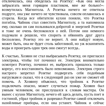
отключилась, она обиделась на Розетку: «Как она могла
забрызгать меня горящим пластиком, мне же больно!»-
возмутилась Магнитола. А Розетка ничего не ответила
подруге, она уже ничего не чувствовала, совсем оплавилась и
сгорела. Когда все обитатели кухни поняли, что Розетка
погибла, Чайник стал совестить Магнитолу, а та напомнила
ему, сколько он сам пользовался добротой и энергией Розетки
и тоже не очень беспокоился о ней. Потом они немного
подумали и решили, что спорить и обвинять друг друга
бесполезно, Розетку это не вернет. А они найдут новую,
может быть, она не будет столь заботливой, но уж вскипятить
воды и проиграть один трек они смогут всегда..
К счастью, Хозяин не стал выбрасывать Розетку, он пригласил
электрика, чтобы тот починил ее. Электрик внимательно
осмотрел Розетку, починил ее, выбросить пришлось только
корпус, его восстановить было невозможно. Электрик строго
настрого запретил Розетке подвергать себя подобным
нагрузкам и сказал, что в следующий раз он уже не сможет ей
помочь. А Хозяину объяснил, что тройник к Розетке
подключать опасно, может случиться пожар. Хозяин был
умным человеком, он прислушался к словам мастера. Он
вынес с кухни Магнитолу, нечего ей здесь делать, пусть поет в
гостиной, убрал тройник и разрешил Розетке самой отключать
назойливые приборы, если она устанет. Чайник и сейчас