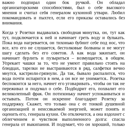
важно подпирал один бок ручкой. Он обладал
организаторскими способностями, был о себе высокого
мнения и считал себя генералом кухонной утвари. Любил
покомандовать и пыхтел, если его приказы оставались без
внимания.
Когда у Розетки выдавалась свободная минутка, он, тут как
тут, подключается к ней и начинает греть воду и булькать.
Пока вода нагревается, он тихонько бубнит себе под нос, что
все, кто его не слушается, бестолковые болваны и не могут
шагу сделать без его советов. А как вода закипает, он
начинает бурлить и пузыриться – возмущается, в общем.
Упрекает чашки за то, что не умеют правильно стоять на
блюдцах, тарелки не выстраиваются в ряд, салфетки вечно
мнутся, кастрюли-грязнул
и. Да так, бывало распалится, что
вода почти испарится в нем, а он все не унимается.. Розетка
беспокоится за него, начнет его уговаривать , чтобы он так не
переживал и подумал о себе. Подбодрит его, похвалит его
великолепный фрак. Он потихоньку начнет успокаиваться и
остывать. Потом он искренне благодарит Розетку за
поддержку. Скажет, что только она с ее тонкой душевной
организацией и неиссякаемой энергией, может понять и
оценить его, генерала кухни. Он отключится, а она вздохнет с
облегчением и чувством выполненного долга: спасла
генерала от выкипания. И подумает, что он хороший, только