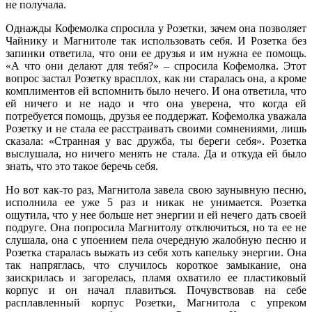
не получала.
Однажды Кофемолка спросила у Розетки, зачем она позволяет
Чайнику и Магнитоле так использовать себя. И Розетка без
запинки ответила, что они ее друзья и им нужна ее помощь.
«А что они делают для тебя?» – спросила Кофемолка. Этот
вопрос застал Розетку врасплох, как ни старалась она, а кроме
комплиментов ей вспомнить было нечего. И она ответила, что
ей ничего и не надо и что она уверена, что когда ей
потребуется помощь, друзья ее поддержат. Кофемолка уважала
Розетку и не стала ее расстраивать своими сомнениями, лишь
сказала: «Странная у вас дружба, ты береги себя». Розетка
выслушала, но ничего менять не стала. Да и откуда ей было
знать, что это такое беречь себя.
Но вот как-то раз, Магнитола завела свою заунывную песню,
исполнила ее уже 5 раз и никак не унимается. Розетка
ощутила, что у нее больше нет энергии и ей нечего дать своей
подруге. Она попросила Магнитолу отключиться, но та ее не
слушала, она с упоением пела очередную жалобную песню и
Розетка старалась выжать из себя хоть капельку энергии. Она
так напряглась, что случилось короткое замыкание, она
заискрилась и загорелась, пламя охватило ее пластиковый
корпус и он начал плавиться. Почувствовав на себе
расплавленный корпус Розетки, Магнитола с упреком