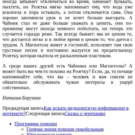
иногда забывает отключиться во время, начинает булькать,
пыхтеть, но Розетка мягко напоминает ему, что вода уже
вскипела и пора остывать, а потом отключается сама. Она
хорошо запомнила урок и не хочет больше выгорать. А
Чайник стал ее даже больше уважать и ценить, они по-
прежнему могут иногда немного поболтать, но теперь это
случается гораздо реже. Так всегда бывает: мы не ценим то,
что достается легко и в любое время и ценим то, что дается с
трудом. А Магнитола живет в гостиной, исполняет там свои
грустные песни и постоянно жалуется на предательницу
Розетку, которая окатила ее раскаленным пластиком.
А среди ваших друзей есть Чайники или Магнитолы? А
может быть вы чем-то похожи на Розетку? Если, да, то почаще
напоминайте себе, что вы – человек и вам совсем не
обязательно обслуживать чужие интересы в ущерб
собственных.
Наталья Борузина
Предыдущая запись
Как искать медицинскую информацию в
интернете?
Следующая запись
Сказка о черепашке
Программы помощи
Горячая линия помощи онкобольным
Юридическая помощь