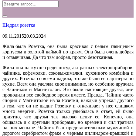
Щедрая розетка
09.11.2015
20.03.2024
Жила-была Розетка, она была красивая с белым глянцевым
корпусом и золотой каймой по краям. Она была очень добрая
и отзывчивая. Да что там добрая, просто безотказная.
Жила она на кухне среди посуды и разных электроприборов:
чайника, кофемолки, соковыжималки, кухонного комбайна и
других. Розетка со всеми ладила, это же были ее партнеры по
кухне. Всем она уделяла свое внимание, но особенно дружила
с Чайником и Магнитолой. Это были настоящие друзья, они
проводили все свободное время вместе. Правда, Чайник часто
спорил с Магнитолой из-за Розетки, каждый упрекал другого
в том, что он не щадит Розетку и откачивает у нее слишком
много энергии. Розетка только улыбалась в ответ, ей было
приятно, что друзья так высоко ценят ее. Конечно, она
общалась и с другими приборами, но времени и сил тратила
на них меньше. Чайник был представительным мужчиной в
дорогом серебристом фраке с черным цилиндром-крышко
й и