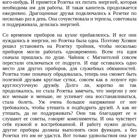
кого-нибудь. И примется Розетка их питать энергией, которая
необходима им для работы. И такая канитель продолжается
ежедневно. Драгоценные друзья подключались к Розетке по
несколько раз в день. Она сочувствовала и терпела, советовала
и поддерживала, делилась энергией.
Со временем приборов на кухне прибавлялось. И все они
нуждались в энергии, но Розетка была одна. Поэтому Хозяин
решил установить на Розетку тройник, чтобы несколько
приборов могли работать одновременно. Всем эта идея
сначала пришлась по душе. Чайник с Магнитолой совсем
перестали отключаться от подруги. И еще оставалось одно
место для других приборов, для служебных обязанностей.
Розетка тоже поначалу обрадовалась, теперь она сможет быть
полезной друзьям круглые сутки, совсем как в лозунге про
круглосуточную дружбу. Долго ли, коротко ли так
продолжалось, но стала Розетка замечать, что энергии у нее
все меньше и меньше, не успевает она восстанавливатьс
я,
стала болеть. Уж очень большое напряжение от нее
требовалось, чтобы утешить и подбодрить друзей. А как не
утешать, да не поддерживать? Они так благодарят ее и
слушают ее советы, говорят комплименты. И она чувствует
себя нужной и востребованной. И работу нужно делать,
другие приборы должны выполнять свои функции, а без
Розетки это им не удастся. Вот только удовольствия она уже