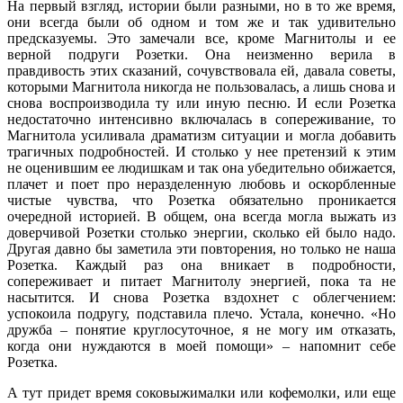
На первый взгляд, истории были разными, но в то же время,
они всегда были об одном и том же и так удивительно
предсказуемы. Это замечали все, кроме Магнитолы и ее
верной подруги Розетки. Она неизменно верила в
правдивость этих сказаний, сочувствовала ей, давала советы,
которыми Магнитола никогда не пользовалась, а лишь снова и
снова воспроизводила ту или иную песню. И если Розетка
недостаточно интенсивно включалась в сопереживание, то
Магнитола усиливала драматизм ситуации и могла добавить
трагичных подробностей. И столько у нее претензий к этим
не оценившим ее людишкам и так она убедительно обижается,
плачет и поет про неразделенную любовь и оскорбленные
чистые чувства, что Розетка обязательно проникается
очередной историей. В общем, она всегда могла выжать из
доверчивой Розетки столько энергии, сколько ей было надо.
Другая давно бы заметила эти повторения, но только не наша
Розетка. Каждый раз она вникает в подробности,
сопереживает и питает Магнитолу энергией, пока та не
насытится. И снова Розетка вздохнет с облегчением:
успокоила подругу, подставила плечо. Устала, конечно. «Но
дружба – понятие круглосуточное, я не могу им отказать,
когда они нуждаются в моей помощи» – напомнит себе
Розетка.
А тут придет время соковыжималки или кофемолки, или еще