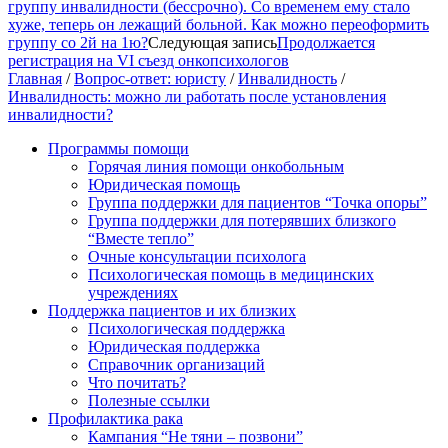
группу инвалидности (бессрочно). Со временем ему стало
хуже, теперь он лежащий больной. Как можно переоформить
группу со 2й на 1ю?
Следующая запись
Продолжается
регистрация на VI съезд онкопсихологов
Главная
/
Вопрос-ответ: юристу
/
Инвалидность
/
Инвалидность: можно ли работать после установления
инвалидности?
Программы помощи
Горячая линия помощи онкобольным
Юридическая помощь
Группа поддержки для пациентов “Точка опоры”
Группа поддержки для потерявших близкого
“Вместе тепло”
Очные консультации психолога
Психологическая помощь в медицинских
учреждениях
Поддержка пациентов и их близких
Психологическая поддержка
Юридическая поддержка
Справочник организаций
Что почитать?
Полезные ссылки
Профилактика рака
Кампания “Не тяни – позвони”