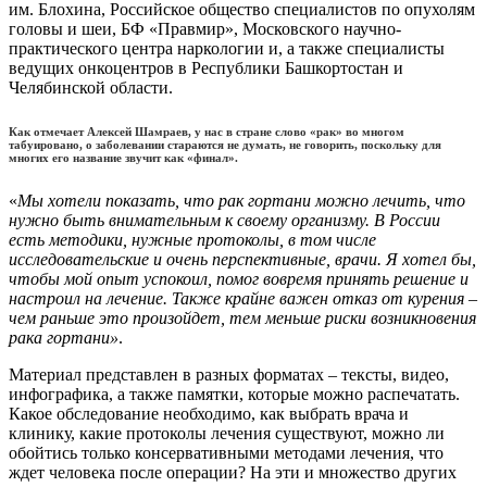
им. Блохина, Российское общество специалистов по опухолям
головы и шеи, БФ «Правмир», Московского научно-
практического центра наркологии и, а также специалисты
ведущих онкоцентров в Республики Башкортостан и
Челябинской области.
Как отмечает Алексей Шамраев, у нас в стране слово «рак» во многом
табуировано, о заболевании стараются не думать, не говорить, поскольку для
многих его название звучит как «финал».
«
Мы хотели показать, что рак гортани можно лечить, что
нужно быть внимательным к своему организму. В России
есть методики, нужные протоколы, в том числе
исследовательские и очень перспективные, врачи. Я хотел бы,
чтобы мой опыт успокоил, помог вовремя принять решение и
настроил на лечение. Также крайне важен отказ от курения –
чем раньше это произойдет, тем меньше риски возникновения
рака гортани»
.
Материал представлен в разных форматах – тексты, видео,
инфографика, а также памятки, которые можно распечатать.
Какое обследование необходимо, как выбрать врача и
клинику, какие протоколы лечения существуют, можно ли
обойтись только консервативными методами лечения, что
ждет человека после операции? На эти и множество других