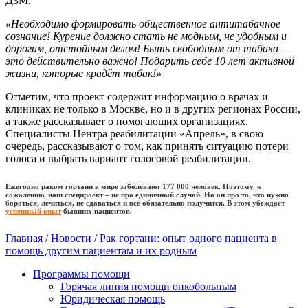
ДЗМ.
«Необходимо формировать общественное антитабачное
сознание! Курение должно стать не модным, не удобным и
дорогим, отстойным делом! Быть свободным от табака –
это действительно важно! Подарить себе 10 лет активной
жизни, которые крадёт табак!»
Отметим, что проект содержит информацию о врачах и
клиниках не только в Москве, но и в других регионах России,
а также рассказывает о помогающих организациях.
Специалисты Центра реабилитации «Апрель», в свою
очередь, рассказывают о том, как принять ситуацию потери
голоса и выбрать вариант голосовой реабилитации.
Ежегодно раком гортани в мире заболевают 177 000 человек. Поэтому, к
сожалению, наш спецпроект – не про единичный случай. Но он про то, что нужно
бороться, лечиться, не сдаваться и все обязательно получится. В этом убеждает
успешный опыт
бывших пациентов.
Главная
/
Новости
/
Рак гортани: опыт одного пациента в
помощь другим пациентам и их родным
Программы помощи
Горячая линия помощи онкобольным
Юридическая помощь