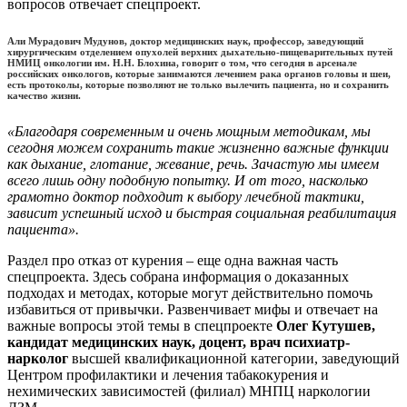
вопросов отвечает спецпроект.
Али Мурадович Мудунов, доктор медицинских наук, профессор, заведующий
хирургическим отделением опухолей верхних дыхательно-пищеварительных путей
НМИЦ онкологии им. Н.Н. Блохина, говорит о том, что сегодня в арсенале
российских онкологов, которые занимаются лечением рака органов головы и шеи,
есть протоколы, которые позволяют не только вылечить пациента, но и сохранить
качество жизни.
«Благодаря современным и очень мощным методикам, мы
сегодня можем сохранить такие жизненно важные функции
как дыхание, глотание, жевание, речь. Зачастую мы имеем
всего лишь одну подобную попытку. И от того, насколько
грамотно доктор подходит к выбору лечебной тактики,
зависит успешный исход и быстрая социальная реабилитация
пациента».
Раздел про отказ от курения – еще одна важная часть
спецпроекта. Здесь собрана информация о доказанных
подходах и методах, которые могут действительно помочь
избавиться от привычки. Развенчивает мифы и отвечает на
важные вопросы этой темы в спецпроекте
Олег Кутушев,
кандидат медицинских наук, доцент, врач психиатр-
нарколог
высшей квалификационной категории, заведующий
Центром профилактики и лечения табакокурения и
нехимических зависимостей (филиал) МНПЦ наркологии