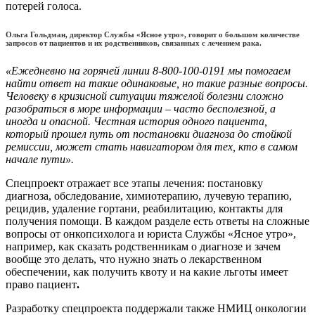
потерей голоса.
Ольга Гольдман, директор Службы «Ясное утро», говорит о большом количестве
запросов от пациентов и их родственников, связанных с лечением рака.
«Ежедневно на горячей линии 8-800-100-0191 мы помогаем
найти ответ на такие одинаковые, но такие разные вопросы.
Человеку в кризисной ситуации тяжелой болезни сложно
разобраться в море информации – часто бесполезной, а
иногда и опасной. Честная история одного пациента,
который прошел путь от постановки диагноза до стойкой
ремиссии, может стать навигатором для тех, кто в самом
начале пути».
Спецпроект отражает все этапы лечения: постановку
диагноза, обследование, химиотерапию, лучевую терапию,
рецидив, удаление гортани, реабилитацию, контакты для
получения помощи. В каждом разделе есть ответы на сложные
вопросы от онкопсихолога и юриста Службы «Ясное утро»,
например, как сказать родственникам о диагнозе и зачем
вообще это делать, что нужно знать о лекарственном
обеспечении, как получить квоту и на какие льготы имеет
право пациент
.
Разработку спецпроекта поддержали также НМИЦ онкологии