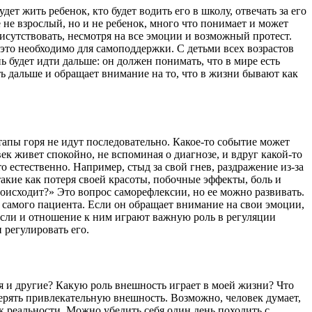
т жить ребенок, кто будет водить его в школу, отвечать за его
 не взрослый, но и не ребенок, много что понимает и может
присутствовать, несмотря на все эмоции и возможный протест.
 это необходимо для самоподдержки. С детьми всех возрастов
ь будет идти дальше: он должен понимать, что в мире есть
ь дальше и обращает внимание на то, что в жизни бывают как
тапы горя не идут последовательно. Какое-то событие может
ек живет спокойно, не вспоминая о диагнозе, и вдруг какой-то
 естественно. Например, стыд за свой гнев, раздражение из-за
 такие как потеря своей красоты, побочные эффекты, боль и
происходит?» Это вопрос саморефлексии, но ее можно развивать.
т самого пациента. Если он обращает внимание на свои эмоции,
мысли и отношение к ним играют важную роль в регуляции
 регулировать его.
я и другие? Какую роль внешность играет в моей жизни? Что
ерять привлекательную внешность. Возможно, человек думает,
к реальности. Можно убедить себя один день походить с