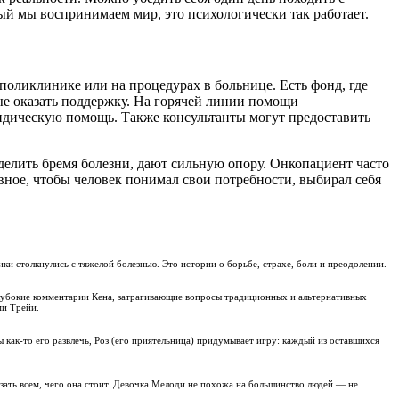
орый мы воспринимаем мир, это психологически так работает.
оликлинике или на процедурах в больнице. Есть фонд, где
е оказать поддержку. На горячей линии помощи
идическую помощь. Также консультанты могут предоставить
азделить бремя болезни, дают сильную опору. Онкопациент часто
авное, чтобы человек понимал свои потребности, выбирал себя
ки столкнулись с тяжелой болезнью. Это истории о борьбе, страхе, боли и преодолении.
Глубокие комментарии Кена, затрагивающие вопросы традиционных и альтернативных
ми Трейи.
ы как-то его развлечь, Роз (его приятельница) придумывает игру: каждый из оставшихся
зать всем, чего она стоит. Девочка Мелоди не похожа на большинство людей — не