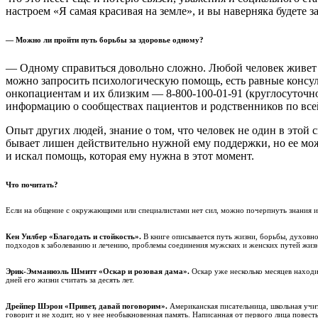
настроем «Я самая красивая на земле», и вы наверняка будете 
— Можно ли пройти путь борьбы за здоровье одному?
— Одному справиться довольно сложно. Любой человек живет в
можно запросить психологическую помощь, есть равные консу
онкопациентам и их близким — 8-800-100-01-91 (круглосуточ
информацию о сообществах пациентов и родственников по все
Опыт других людей, знание о том, что человек не один в этой 
бывает лишен действительно нужной ему поддержки, но ее можн
и искал помощь, которая ему нужна в этот момент.
Что почитать?
Если на общение с окружающими или специалистами нет сил, можно почерпнуть знания из 
Кен Уилбер «Благодать и стойкость».
В книге описывается путь жизни, борьбы, духовн
подходов к заболеванию и лечению, проблемы соединения мужских и женских путей жизн
Эрик-Эмманюэль Шмитт «Оскар и розовая дама».
Оскар уже несколько месяцев находит
дней его жизни считать за десять лет.
Дрейпер Шэрон «Привет, давай поговорим».
Американская писательница, школьная учи
говорит и не ходит, но у нее необыкновенная память. Написанная от первого лица повес