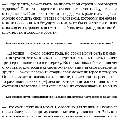
— Определить, может быть, выписать свои страхи и обговорить 
здоровье? Если это подросток, эти вопросы стоит обсудить с н
отстраняться. Главное, что может поддержать родителя, — делат
Можно обсудить свои чувства с человеком, которому доверяете
можно поговорить о будущем, о том, чего бы они хотели от жизн
много всего хорошего, несмотря на большую трагедию в своей 
плохие, так и хорошие события.
— Сколько времени может уйти на проживание горя — от отрицания до принятия?
— Классика — около одного года, но сроки могут быть разные, 
так потрясти, что человек снова перестанет испытывать принят
триггер приводит его в истерику. Во время онкозаболевания ч
отсутствия контроля над своей жизнью, вину за свое поведение 
другие. Помочь пережить стадии горя может интерес к тому, чт
Онкология делит жизнь на до и после, происходит переоценка 
то развивается навык рефлексии, который помогает понять сво
состояния человека. Если есть навык их отслеживания, то он лу
— Как принять потерю внешней привлекательности, которая часто сопровождает онк
— Это очень тяжелый момент, особенно для женщин. Нужно спр
произойдет, если я приму свою измененную внешность?» Важно
что это несет еще и потерю связей, уважения и социального ст