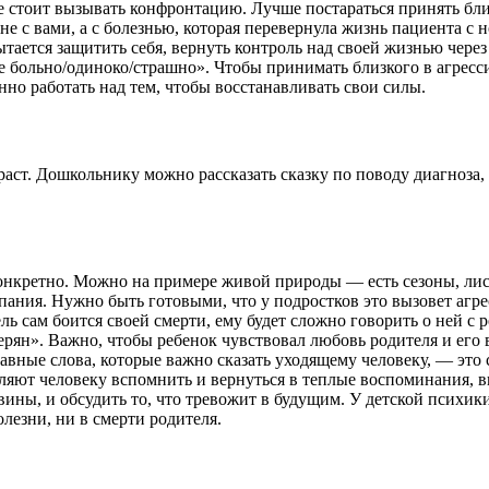
е стоит вызывать конфронтацию. Лучше постараться принять близ
 не с вами, а с болезнью, которая перевернула жизнь пациента с 
тается защитить себя, вернуть контроль над своей жизнью через 
 больно/одиноко/страшно». Чтобы принимать близкого в агрессии
янно работать над тем, чтобы восстанавливать свои силы.
ст. Дошкольнику можно рассказать сказку по поводу диагноза, 
онкретно. Можно на примере живой природы — есть сезоны, лист
ыпания. Нужно быть готовыми, что у подростков это вызовет агре
ль сам боится своей смерти, ему будет сложно говорить о ней с 
стерян». Важно, чтобы ребенок чувствовал любовь родителя и ег
лавные слова, которые важно сказать уходящему человеку, — это
ют человеку вспомнить и вернуться в теплые воспоминания, выс
ины, и обсудить то, что тревожит в будущим. У детской психики
олезни, ни в смерти родителя.