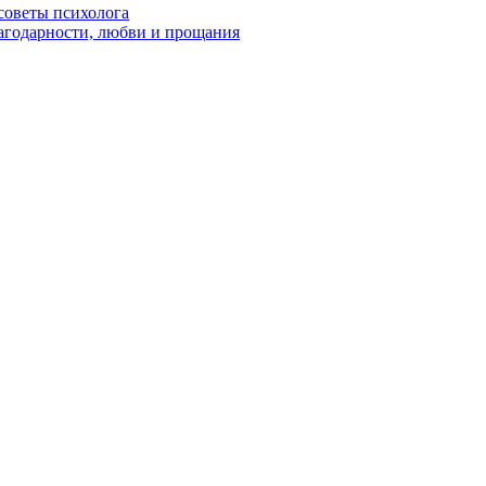
советы психолога
лагодарности, любви и прощания