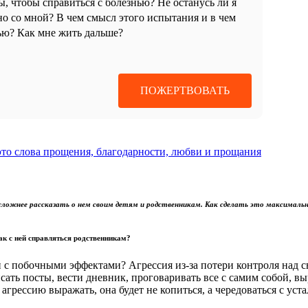
ы, чтобы справиться с болезнью? Не останусь ли я
о со мной? В чем смысл этого испытания и в чем
ью? Как мне жить дальше?
ПОЖЕРТВОВАТЬ
это слова прощения, благодарности, любви и прощания
сложнее рассказать о нем своим детям и родственникам. Как сделать это максимальн
ак с ней справляться родственникам?
зи с побочными эффектами? Агрессия из-за потери контроля над 
сать посты, вести дневник, проговаривать все с самим собой, вы
агрессию выражать, она будет не копиться, а чередоваться с уст