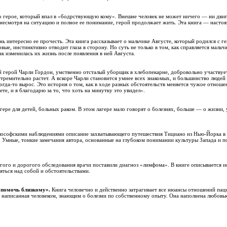
о герое, который впал в «бодрствующую кому». Внешне человек не может ничего — ни двигат
Но несмотря на ситуацию и полное ее понимание, герой продолжает жить. Эта книга — насто
нь интересно ее прочесть. Эта книга рассказывает о мальчике Августе, который родился с 
ые, инстинктивно отводит глаза в сторону. Но суть не только в том, как справляется мальчи
ак изменилась их жизнь после появления в ней Августа.
 герой Чарли Гордон, умственно отсталый уборщик в хлебопекарне, добровольно участвуе
стремительно растет. А вскоре Чарли становится умнее всех знакомых, и большинство людей
когда-то вырос. Это история о том, как в ходе разных обстоятельств меняется чужое отноше
ете, и я благодарю за то, что хоть на минутку это увидел».
ере для детей, больных раком. В этом лагере мало говорят о болезнях, больше — о жизни, 
софскими наблюдениями описание захватывающего путешествия Тициано из Нью-Йорка в Ин
и. Умные, тонкие замечания автора, основанные на глубоком понимании культуры Запада и 
гого и дорогого обследования врачи поставили диагноз «лимфома». В книге описывается ис
яться над собой и обстоятельствами.
 помочь близкому».
Книга человечно и действенно затрагивает все нюансы отношений паци
, написанная человеком, знающим о болезни по собственному опыту. Она наполнена любовью 