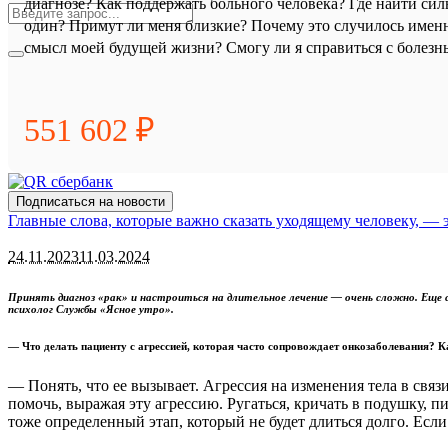
диагнозе? Как поддержать больного человека? Где найти сил
один? Примут ли меня близкие? Почему это случилось именн
смысл моей будущей жизни? Смогу ли я справиться с болезн
551 602 ₽
Подписаться на новости
Главные слова, которые важно сказать уходящему человеку, — 
24.11.2023
11.03.2024
Принять диагноз «рак» и настроиться на длительное лечение — очень сложно. Еще 
психолог Службы «Ясное утро».
— Что делать пациенту с агрессией, которая часто сопровождает онкозаболевания? К
— Понять, что ее вызывает. Агрессия на изменения тела в свя
помочь, выражая эту агрессию. Ругаться, кричать в подушку, пи
тоже определенный этап, который не будет длиться долго. Если 