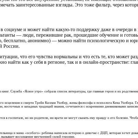
замечать заинтересованные взгляды. Это тоже фильтр, через кот
 социуме и может найти какую-то поддержку даже в очереди в п
льтанты — люди, пережившие рак, прошедшие обучение и готовы
но, бесплатно, анонимно) — можно найти психологическую и юр
й России.
ситуации, что его чувства нормальны и что есть те, кто может р
о найти как у себя в регионе, так и в онлайн-пространстве: гл
книг. Служба «Ясное утро» собрала список литературы, где главные герои и их родственни
ого исцеления и смерти Трейи Киллам Уилбер, жены философа и психолога Кена Уилбера. 
и, восточных и западных традиций знания, сочетаются с искренними дневниковыми запися
ся в госпитале, но ни родители, ни врачи не могут сказать ему правду о его болезни. Чтоб
тельница и мама «особого» ребенка написала историю о девочке с ДЦП, которая хочет дока
ть вызывает восхищение внутренней силой героини.