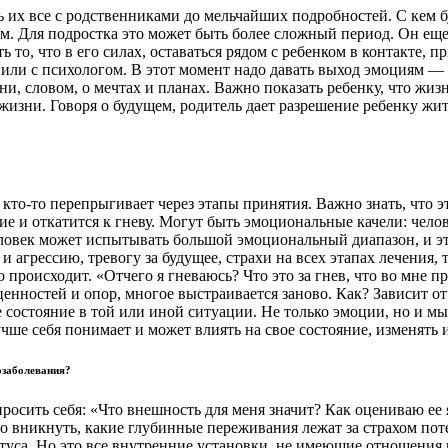
их все с родственниками до мельчайших подробностей. С кем буде
им. Для подростка это может быть более сложный период. Он еще
ь то, что в его силах, оставаться рядом с ребенком в контакте, 
 или с психологом. В этот момент надо давать выход эмоциям —
и, словом, о мечтах и планах. Важно показать ребенку, что жизн
жизни. Говоря о будущем, родитель дает разрешение ребенку жит
кто-то перепрыгивает через этапы принятия. Важно знать, что э
ие и откатится к гневу. Могут быть эмоциональные качели: челов
еловек может испытывать большой эмоциональный диапазон, и это
и агрессию, тревогу за будущее, страхи на всех этапах лечения,
о происходит. «Отчего я гневаюсь? Что это за гнев, что во мне 
ценностей и опор, многое выстраивается заново. Как? Зависит о
е состояние в той или иной ситуации. Не только эмоции, но и 
чше себя понимает и может влиять на свое состояние, изменять и
озаболевания?
осить себя: «Что внешность для меня значит? Как оцениваю ее 
 вникнуть, какие глубинные переживания лежат за страхом пот
атуса. Но это все внутренние установки, не имеющие отношения 