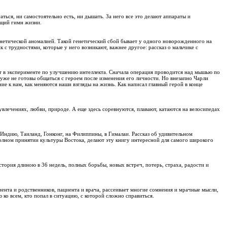
ься, ни самостоятельно есть, ни дышать. За него все это делают аппараты и
ящий гимн жизни.
генетической аномалией. Такой генетический сбой бывает у одного новорожденного на
к с трудностями, которые у него возникают, важнее другое: рассказ о мальчике с
т в эксперименте по улучшению интеллекта. Сначала операция проводится над мышью по
 уже не готовы общаться с героем после изменения его личности. Но внезапно Чарли
ние к нам, как меняются наши взгляды на жизнь. Как написал главный герой в конце
увлечениях, любви, природе. А еще здесь соревнуются, плавают, катаются на велосипедах
дию, Таиланд, Гонконг, на Филиппины, в Гималаи. Рассказ об удивительном
полном принятии культуры Востока, делают эту книгу интересной для самого широкого
тория длиною в 36 недель, полных борьбы, новых встреч, потерь, страха, радости и
ента и родственников, пациента и врача, рассеивает многие сомнения и мрачные мысли,
ко всем, кто попал в ситуацию, с которой сложно справиться.