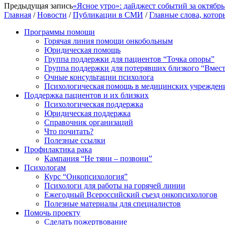
Предыдущая запись
«Ясное утро»: дайджест событий за октябрь
Главная
/
Новости
/
Публикации в СМИ
/
Главные слова, котор
Программы помощи
Горячая линия помощи онкобольным
Юридическая помощь
Группа поддержки для пациентов “Точка опоры”
Группа поддержки для потерявших близкого “Вмест
Очные консультации психолога
Психологическая помощь в медицинских учрежден
Поддержка пациентов и их близких
Психологическая поддержка
Юридическая поддержка
Справочник организаций
Что почитать?
Полезные ссылки
Профилактика рака
Кампания “Не тяни – позвони”
Психологам
Курс “Онкопсихология”
Психологи для работы на горячей линии
Ежегодный Всероссийский cъезд онкопсихологов
Полезные материалы для специалистов
Помочь проекту
Сделать пожертвование