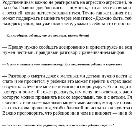
Родственникам важно не реагировать на агрессию агрессией, н
на себя. Главное для близкого — помнить, что агрессия связана
агрессией, когда пытаемся защититься. Точно так же пациент пы
может поддержать пациента через эмпатию: «Должно быть, тебе
находясь рядом, вы уже помогаете, уважать себя за это и посто
— Как сообщить ребенку, что его родитель тяжело болен?
— Правду нужно сообщать дозированно и ориентируясь на возра
нужен честный, правдивый разговор с развеиванием мифов.
— А если у пациента уже понятен исход? Как подготовить ребенка к сиротству?
— Разговор о смерти даже с маленькими детьми нужно вести к
спать и не проснется, у ребенка это может перейти в страх зас
озвучить: «Лечение мне не помогло, я скоро умру». Если родите
растерянности: «Я тоже тревожусь, и у меня нет ответов, я ра
которую можно применять как со взрослыми, так и с детьми. Г
связаны с наиболее важными моментами жизни, которые позволя
сказать слова прощения, чтобы близкий не испытывал чувства в
Важно проговорить, что ребенок ни в чем не виноват — ни в б
— Как может помочь себе родитель, зная, что оставляет ребенка сиротой?