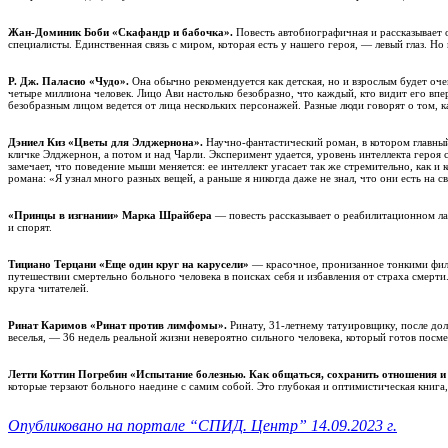
Жан-Доминик Боби «Скафандр и бабочка».
Повесть автобиографичная и рассказывает 
специалисты. Единственная связь с миром, которая есть у нашего героя, — левый глаз. 
Р. Дж. Паласио «Чудо».
Она обычно рекомендуется как детская, но и взрослым будет оче
четыре миллиона человек. Лицо Ави настолько безобразно, что каждый, кто видит его вперв
безобразным лицом ведется от лица нескольких персонажей. Разные люди говорят о том, к
Дэниел Киз «Цветы для Элджернона».
Научно-фантастический роман, в котором главный
кличке Элджернон, а потом и над Чарли. Эксперимент удается, уровень интеллекта героя 
замечает, что поведение мыши меняется: ее интеллект угасает так же стремительно, как и 
романа: «Я узнал много разных вещей, а раньше я никогда даже не знал, что они есть на св
«Принцы в изгнании» Марка Шрайбера
— повесть рассказывает о реабилитационном лаг
и спорят.
Тициано Терцани «Еще один круг на карусели»
— красочное, пронизанное тонкими фило
путешествии смертельно больного человека в поисках себя и избавления от страха смерт
круга читателей.
Ринат Каримов «Ринат против лимфомы».
Ринату, 31-летнему татуировщику, после дол
веселья, — 36 недель реальной жизни невероятно сильного человека, который готов посме
Летти Коттин Погребин «Испытание болезнью. Как общаться, сохранить отношения и
которые терзают больного наедине с самим собой. Это глубокая и оптимистическая книга
Опубликовано на портале “СПИД. Центр” 14.09.2023 г.