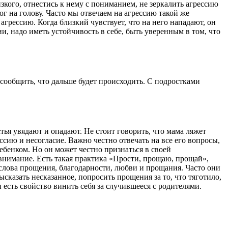
кого, отнестись к нему с пониманием, не зеркалить агрессию
ног на голову. Часто мы отвечаем на агрессию такой же
агрессию. Когда близкий чувствует, что на него нападают, он
, надо иметь устойчивость в себе, быть уверенным в том, что
сообщить, что дальше будет происходить. С подростками
ья увядают и опадают. Не стоит говорить, что мама ляжет
ссию и несогласие. Важно честно отвечать на все его вопросы,
ребенком. Но он может честно признаться в своей
о внимание. Есть такая практика «Прости, прощаю, прощай»,
 слова прощения, благодарности, любви и прощания. Часто они
казать несказанное, попросить прощения за то, что тяготило,
 есть свойство винить себя за случившееся с родителями.