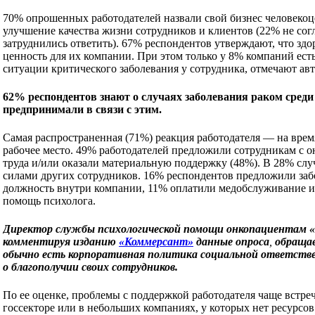
70% опрошенных работодателей назвали свой бизнес человекоц
улучшение качества жизни сотрудников и клиентов (22% не согл
затруднились ответить). 67% респондентов утверждают, что здо
ценность для их компании. При этом только у 8% компаний ест
ситуации критического заболевания у сотрудника, отмечают ав
62% респондентов знают о случаях заболевания раком среди
предпринимали в связи с этим.
Самая распространенная (71%) реакция работодателя — на врем
рабочее место. 49% работодателей предложили сотрудникам с 
труда и/или оказали материальную поддержку (48%). В 28% слу
силами других сотрудников. 16% респондентов предложили з
должность внутри компании, 11% оплатили медобслуживание и
помощь психолога.
Директор службы психологической помощи онкопациентам «
комментируя
изданию
«Коммерсант»
данные опроса
,
обращае
обычно есть корпоративная политика социальной ответствен
о благополучии своих сотрудников.
По ее оценке, проблемы с поддержкой работодателя чаще встреч
госсекторе или в небольших компаниях, у которых нет ресурсо