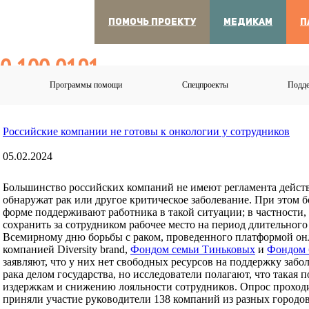
ПОМОЧЬ ПРОЕКТУ
МЕДИКАМ
П
00 100 0191
Программы помощи
Спецпроекты
Подде
очно. Бесплатно. Анонимно.
Российские компании не готовы к онкологии у сотрудников
05.02.2024
Большинство российских компаний не имеют регламента действи
обнаружат рак или другое критическое заболевание. При этом 
форме поддерживают работника в такой ситуации; в частности,
сохранить за сотрудником рабочее место на период длительного
Всемирному дню борьбы с раком, проведенного платформой он
компанией Diversity brand,
Фондом семьи Тиньковых
и
Фондом 
заявляют, что у них нет свободных ресурсов на поддержку забо
рака делом государства, но исследователи полагают, что такая
издержкам и снижению лояльности сотрудников. Опрос проходил 
приняли участие руководители 138 компаний из разных городов