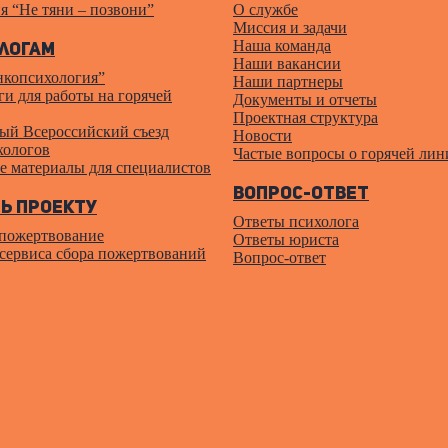
я “Не тяни – позвони”
О службе
Миссия и задачи
Наша команда
логам
Наши вакансии
нкопсихология”
Наши партнеры
и для работы на горячей
Документы и отчеты
Проектная структура
ый Всероссийский cъезд
Новости
хологов
Частые вопросы о горячей лин
е материалы для специалистов
Вопрос-ответ
ь проекту
Ответы психолога
 пожертвование
Ответы юриста
 сервиса сбора пожертвований
Вопрос-ответ