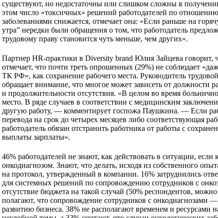
существуют, но недостаточны или слишком сложны в получени
этом число «токсичных» решений работодателей по отношению
заболеваниями снижается, отмечает она: «Если раньше на го
утра” нередки были обращения о том, что работодатель предлож
трудовому праву становится чуть меньше, чем других».
Партнер HR-практики в Diversity brand Юлия Зайцева говорит, 
отмечает, что почти треть опрошенных (29%) не соблюдает «д
ТК РФ», как сохранение рабочего места. Руководитель труд
обращает внимание, что многое может зависеть от должности ра
и продолжительности отсутствия. «В целом во время больнично
место. В ряде случаев в соответствии с медицинским заключен
другую работу, — комментирует госпожа Паушкина. — Если раб
перевода на срок до четырех месяцев либо соответствующая рабо
работодатель обязан отстранить работника от работы с сохранен
выплаты зарплаты».
46% работодателей не знают, как действовать в ситуации, если к
онкодиагнозом. Знают, что делать, исходя из собственного оп
на протокол, утвержденный в компании. 16% затруднились отве
для системных решений по сопровождению сотрудников с онко
отсутствие бюджета на такой случай (50% респондентов, можно
полагают, что сопровождение сотрудников с онкодиагнозами — 
развитию бизнеса. 38% не располагают временем и ресурсами н
неудобной темы, а 33% считают, что случаи онкологических заб