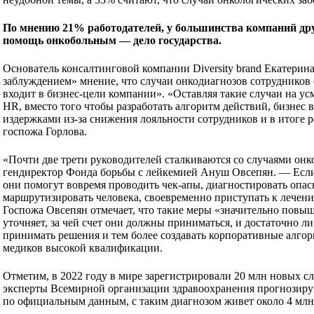
По мнению 21% работодателей, у большинства компаний дру
помощь онкобольным — дело государства.
Основатель консалтинговой компании Diversity brand Екатерин
заблуждением» мнение, что случаи онкодиагнозов сотрудников
входит в бизнес-цели компании». «Оставляя такие случаи на у
HR, вместо того чтобы разработать алгоритм действий, бизнес 
издержками из-за снижения лояльности сотрудников и в итоге 
госпожа Горлова.
«Почти две трети руководителей сталкиваются со случаями онк
гендиректор Фонда борьбы с лейкемией Ануш Овсепян. — Если
они помогут вовремя проводить чек-апы, диагностировать опас
маршрутизировать человека, своевременно приступать к лечен
Госпожа Овсепян отмечает, что такие меры «значительно повыш
уточняет, за чей счет они должны приниматься, и достаточно л
принимать решения и тем более создавать корпоративные алго
медиков высокой квалификации.
Отметим, в 2022 году в мире зарегистрировали 20 млн новых слу
эксперты Всемирной организации здравоохранения прогнозирую
по официальным данным, с таким диагнозом живет около 4 млн