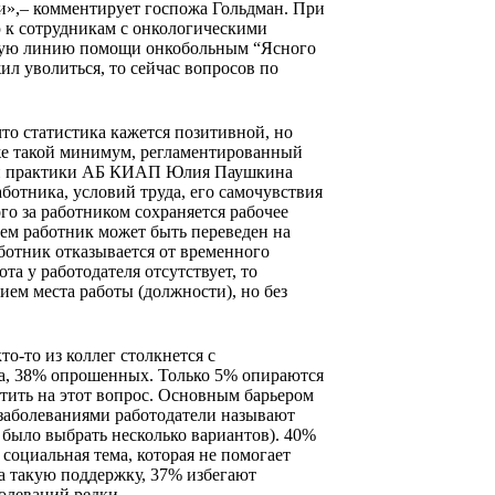
и»,– комментирует госпожа Гольдман. При
 к сотрудникам с онкологическими
рячую линию помощи онкобольным “Ясного
ил уволиться, то сейчас вопросов по
что статистика кажется позитивной, но
аже такой минимум, регламентированный
овой практики АБ КИАП Юлия Паушкина
ботника, условий труда, его самочувствия
го за работником сохраняется рабочее
ием работник может быть переведен на
отник отказывается от временного
та у работодателя отсутствует, то
ием места работы (должности), но без
то-то из коллег столкнется с
ыта, 38% опрошенных. Только 5% опираются
тить на этот вопрос. Основным барьером
заболеваниями работодатели называют
 было выбрать несколько вариантов). 40%
социальная тема, которая не помогает
а такую поддержку, 37% избегают
олеваний редки.