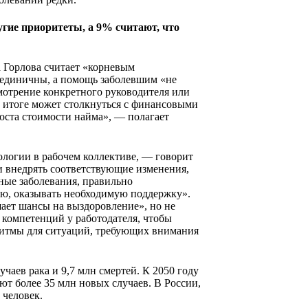
гие приоритеты, а 9% считают, что
а Горлова считает «корневым
 единичны, а помощь заболевшим «не
смотрение конкретного руководителя или
в итоге может столкнуться с финансовыми
роста стоимости найма», — полагает
ологии в рабочем коллективе, — говорит
 внедрять соответствующие изменения,
ные заболевания, правильно
ию, оказывать необходимую поддержку».
ает шансы на выздоровление», но не
и компетенций у работодателя, чтобы
ритмы для ситуаций, требующих внимания
чаев рака и 9,7 млн смертей. К 2050 году
т более 35 млн новых случаев. В России,
 человек.