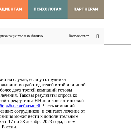
АЦИЕНТАМ
ПСИХОЛОГАМ
ПАРТНЕРАМ
ржка пациентов и их близких
Вопрос-ответ
й на случай, если у сотрудника
большинство работодателей в той или иной
 более двух третей компаний готовы
 лечения. Таковы результаты опроса ко
лайн-рекрутинга HH.ru и консалтинговой
борьбы с лейкемией
. Часть компаний
левших сотрудников, и считают лечение от
 позиция может вести к дополнительным
с 17 по 28 декабря 2023 года, в нем
 России.