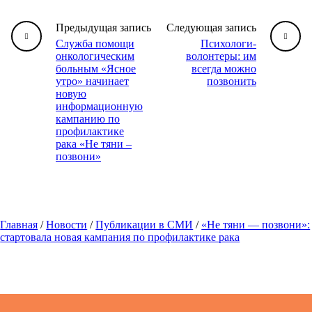
Предыдущая запись
Следующая запись
Служба помощи
Психологи-
онкологическим
волонтеры: им
больным «Ясное
всегда можно
утро» начинает
позвонить
новую
информационную
кампанию по
профилактике
рака «Не тяни –
позвони»
Главная
/
Новости
/
Публикации в СМИ
/
«Не тяни — позвони»:
стартовала новая кампания по профилактике рака