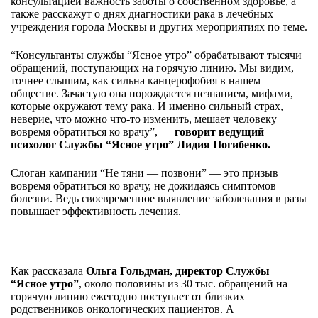
консультацией важность заботы о собственном здоровье, а
также расскажут о днях диагностики рака в лечебных
учреждения города Москвы и других мероприятиях по теме.
“Консультанты службы “Ясное утро” обрабатывают тысячи
обращений, поступающих на горячую линию. Мы видим,
точнее слышим, как сильна канцерофобия в нашем
обществе. Зачастую она порождается незнанием, мифами,
которые окружают тему рака. И именно сильный страх,
неверие, что можно что-то изменить, мешает человеку
вовремя обратиться ко врачу”, —
говорит ведущий
психолог Службы “Ясное утро” Лидия Погибенко.
Слоган кампании “Не тяни — позвони” — это призыв
вовремя обратиться ко врачу, не дожидаясь симптомов
болезни. Ведь своевременное выявление заболевания в разы
повышает эффективность лечения.
Как рассказала
Ольга Гольдман, директор Службы
“Ясное утро”
, около половины из 30 тыс. обращений на
горячую линию ежегодно поступает от близких
родственников онкологических пациентов. А