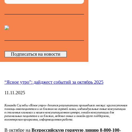
Подписаться на новости
“Ясное утро”: дайджест событий за октябрь 2025
11.11.2025
Команда Службы «Ясное утро» делится результатами прошедшего месяца: круглосуточная
помощь онкопациентам и их близким на горячей линии, индивидуальные очные консультации
в столичных клиниках и нашем консультационном центре, онлайн консультации для
региональных пациентов и их близких, ведение очных и онлайн групп поддержки,
волонтерская программа, информационная работа.
В октябре на
Всероссийскую горячую линию 8-800-100-