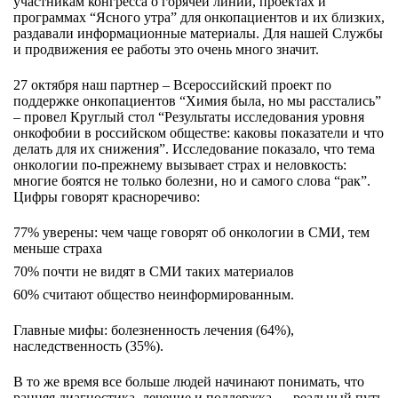
участникам конгресса о горячей линии, проектах и
программах “Ясного утра” для онкопациентов и их близких,
раздавали информационные материалы. Для нашей Службы
и продвижения ее работы это очень много значит.
27 октября наш партнер – Всероссийский проект по
поддержке онкопациентов “Химия была, но мы расстались”
– провел Круглый стол “Результаты исследования уровня
онкофобии в российском обществе: каковы показатели и что
делать для их снижения”. И
сследование показало
, что тема
онкологии по-прежнему вызывает страх и неловкость:
многие боятся не только болезни, но и самого слова “рак”.
Цифры говорят краснор
ечиво:
77% уверены: чем чаще говорят об онкологии в СМИ, тем
меньше страха
70% почти не видят в СМИ таких материалов
60% считают общество неинформированным.
Главные мифы: болезненность лечения (64%),
наследственность (35%).
В то же время все больше людей начинают понимать, что
ранняя диагностика, лечение и поддержка — реальный путь