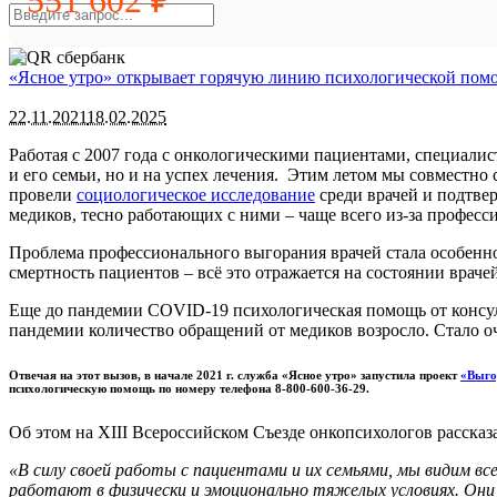
551 602 ₽
«Ясное утро» открывает горячую линию психологической помо
22.11.2021
18.02.2025
Работая с 2007 года с онкологическими пациентами, специалис
и его семьи, но и на успех лечения. Этим летом мы совмест
провели
социологическое исследование
среди врачей и подтвер
медиков, тесно работающих с ними – чаще всего из-за профес
Проблема профессионального выгорания врачей стала особенн
смертность пациентов – всё это отражается на состоянии врач
Еще до пандемии COVID-19 психологическая помощь от конс
пандемии количество обращений от медиков возросло. Стало оч
Отвечая на этот вызов, в начале 2021 г. служба «Ясное утро» запустила проект
«Выго
психологическую помощь по номеру телефона 8-800-600-36-29.
Об этом на XIII Всероссийском Съезде онкопсихологов расска
«В силу своей работы с пациентами и их семьями, мы видим в
работают в физически и эмоционально тяжелых условиях. Они