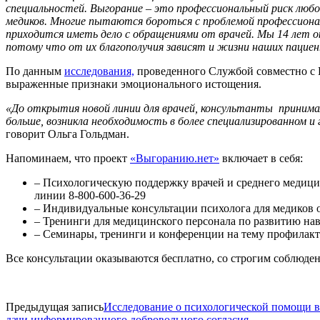
специальностей. Выгорание – это профессиональный риск люб
медиков.
Многие пытаются бороться с проблемой профессиональ
приходится иметь дело с обращениями от врачей.
Мы 14 лет о
потому что от их благополучия зависят и жизни наших пациен
По данным
исследования,
проведенного Службой совместно с 
выраженные признаки эмоционального истощения.
«До открытия новой линии для врачей, консультанты принимали
больше, возникла необходимость в более специализированном и
говорит Ольга Гольдман.
Напоминаем, что проект
«Выгоранию.нет»
включает в себя:
– Психологическую поддержку врачей и среднего медици
линии 8-800-600-36-29
– Индивидуальные консультации психолога для медиков о
– Тренинги для медицинского персонала по развитию н
– Семинары, тренинги и конференции на тему профилак
Все консультации оказываются бесплатно, со строгим соблюде
Предыдущая запись
Исследование о психологической помощи в 
дачи информированного добровольного согласия