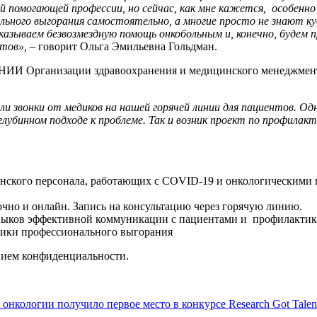
ой помогающей профессии, но сейчас, как мне кажется, особен
ного выгорания самостоятельно, а многие просто не знают куд
казываем безвозмездную помощь онкобольным и, конечно, будем
тов», –
говорит Ольга Эмильевна Гольдман.
НИИ Организации здравоохранения и медицинского менеджмент
 звонки от медиков на нашей горячей линии для пациентов. Одн
 глубинном подходе к проблеме. Так и возник проект по профила
нского персонала, работающих с COVID-19 и онкологическими 
чно и онлайн. Запись на консультацию через горячую линию.
авыков эффективной коммуникации с пациентами и профилактик
тики профессионального выгорания
нием конфиденциальности.
онкологии получило первое место в конкурсе Research Got Talen