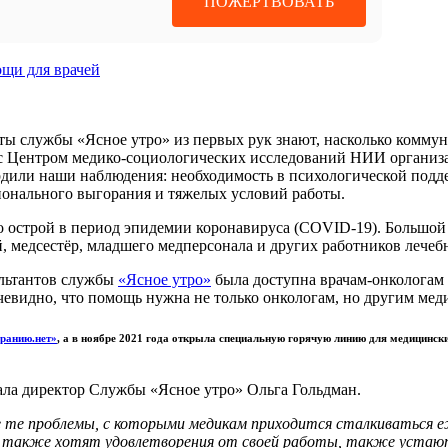
ПОЖЕРТВОВАТЬ
щи для врачей
ты службы «Ясное утро» из первых рук знают, насколько коммун
но с Центром медико-социологических исследований НИИ орган
дили наши наблюдения: необходимость в психологической поддер
сионального выгорания и тяжелых условий работы.
о острой в период эпидемии коронавируса (COVID-19). Большой
ей, медсестёр, младшего медперсонала и других работников лече
ультантов службы
«Ясное утро»
была доступна врачам-онкологам 
евидно, что помощь нужна не только онкологам, но другим меди
ранию.нет»
, а в ноябре 2021 года открыла специальную горячую линию для медицинск
зала директор Службы «Ясное утро» Ольга Гольдман.
се те проблемы, с которыми медикам приходится сталкиваться 
 также хотят удовлетворения от своей работы, также устают,