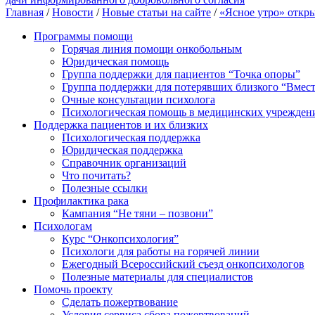
Главная
/
Новости
/
Новые статьи на сайте
/
«Ясное утро» откр
Программы помощи
Горячая линия помощи онкобольным
Юридическая помощь
Группа поддержки для пациентов “Точка опоры”
Группа поддержки для потерявших близкого “Вмест
Очные консультации психолога
Психологическая помощь в медицинских учрежден
Поддержка пациентов и их близких
Психологическая поддержка
Юридическая поддержка
Справочник организаций
Что почитать?
Полезные ссылки
Профилактика рака
Кампания “Не тяни – позвони”
Психологам
Курс “Онкопсихология”
Психологи для работы на горячей линии
Ежегодный Всероссийский cъезд онкопсихологов
Полезные материалы для специалистов
Помочь проекту
Сделать пожертвование
Условия сервиса сбора пожертвований