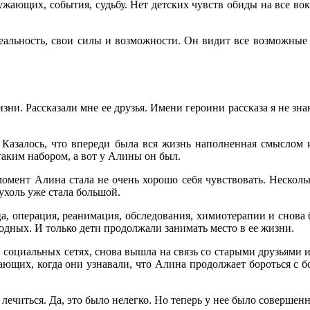
ающих, события, судьбу. Нет детских чувств обиды на все вокр
реальность, свои силы и возможности. Он видит все возможные
ни. Рассказали мне ее друзья. Имени героини рассказа я не зн
т. Казалось, что впереди была вся жизнь наполненная смысл
 таким набором, а вот у Алины он был.
момент Алина стала не очень хорошо себя чувствовать. Несколь
ухоль уже стала большой.
, операция, реанимация, обследования, химиотерапии и снова бо
родных. И только дети продолжали занимать место в ее жизни.
в социальных сетях, снова вышла на связь со старыми друзьями 
ающих, когда они узнавали, что Алина продолжает бороться с бо
 лечиться. Да, это было нелегко. Но теперь у нее было соверше