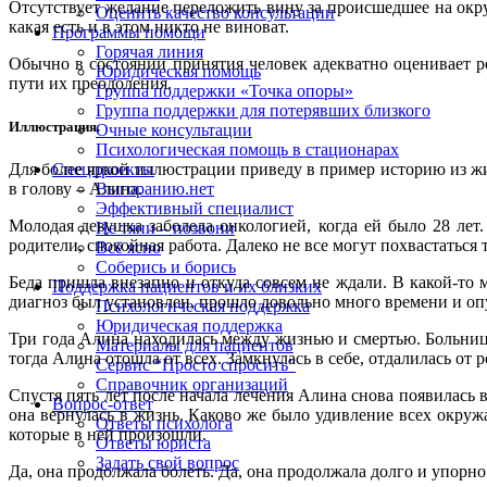
Отсутствует желание переложить вину за происшедшее на окруж
Оценить качество консультации
какая есть и в этом никто не виноват.
Программы помощи
Горячая линия
Обычно в состоянии принятия человек адекватно оценивает 
Юридическая помощь
пути их преодоления.
Группа поддержки «Точка опоры»
Группа поддержки для потерявших близкого
Иллюстрация.
Очные консультации
Психологическая помощь в стационарах
Для более яркой иллюстрации приведу в пример историю из жиз
Спецпроекты
в голову – Алина.
Выгоранию.нет
Эффективный специалист
Молодая девушка заболела онкологией, когда ей было 28 ле
Не тяни – позвони
родители, спокойная работа. Далеко не все могут похвастаться
Всё ясно
Соберись и борись
Беда пришла внезапно и откуда совсем не ждали. В какой-то 
Поддержка пациентов и их близких
диагноз был установлен, прошло довольно много времени и оп
Психологическая поддержка
Юридическая поддержка
Три года Алина находилась между жизнью и смертью. Больница
Материалы для пациентов
тогда Алина отошла от всех. Замкнулась в себе, отдалилась от 
Сервис “Просто спросить”
Справочник организаций
Спустя пять лет после начала лечения Алина снова появилась 
Вопрос-ответ
она вернулась в жизнь. Каково же было удивление всех окруж
Ответы психолога
которые в ней произошли.
Ответы юриста
Задать свой вопрос
Да, она продолжала болеть. Да, она продолжала долго и упорно