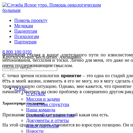
Помочь проекту
Медикам
Пациентам
Психологам
Партнерам
8 800 100 0191
Финальная стадия в конце длительного пути по извилистому
Круглосуточно. Бесплатно. Анонимно.
непонимания, бессилия и тоски. Лично для меня, это даже не
очень поддерживающим смыслом.
С точки зрения психологии
принятие
– это одна из стадий дл
есть в моей жизни, изменить я его не могу, но я могу сделат
травмирующую ситуацию. Однако, мне кажется, что принятие –
О нас
начинает смотреть на свою проблему в совершенно другом раку
О службе
Миссия и задачи
Характерные состояния.
Проектная структура
Наша команда
Признание реальной ситуации такой какая она есть.
Социальные изменения
Документы и отчеты
На этой стадии человек становится во взрослую позицию. Он пр
Наши партнеры
Новости