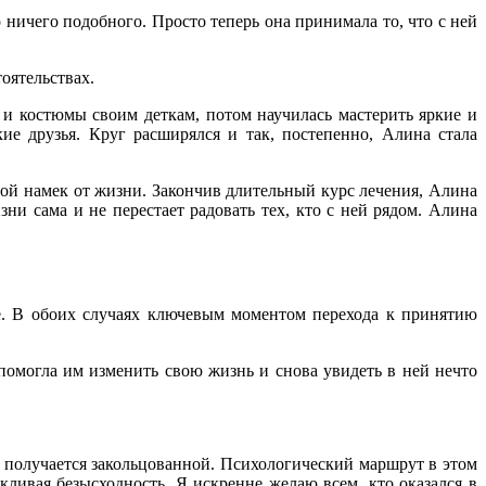
о ничего подобного. Просто теперь она принимала то, что с ней
оятельствах.
а и костюмы своим деткам, потом научилась мастерить яркие и
е друзья. Круг расширялся и так, постепенно, Алина стала
дной намек от жизни. Закончив длительный курс лечения, Алина
ни сама и не перестает радовать тех, кто с ней рядом. Алина
ие. В обоих случаях ключевым моментом перехода к принятию
 помогла им изменить свою жизнь и снова увидеть в ней нечто
ь получается закольцованной. Психологический маршрут в этом
кливая безысходность. Я искренне желаю всем, кто оказался в