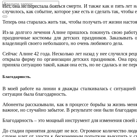
Нет, она не перестала бояться смерти. И также как и пять лет
случилось, как событие, которое уже есть и сделать так, чтобы
Теперь она старалась жить так, чтобы получать от жизни насто
Из-за долгого лечения Алине пришлось покинуть свою работу.
праздничные костюмы для детских праздников. Заказывать 
владелицей своего небольшого, но очень любимого дела.
Сейчас Алине 42 года. Несколько лет назад у нее случился ре
открыла фирму по организации детских праздников. Она продо
приняла ситуацию такой, какая она есть, но не сдалась и не пер
Благодарность.
В моей работе на линии я дважды сталкивалась с ситуацией
ситуации была благодарность.
Абоненты рассказывали, как в процессе борьбы за жизнь меня
важное, но случайно забытое. В результате они были благодарны
Благодарность – это мощный инструмент для изменения своей 
До стадии принятия доходят не все. Огромное количество люд
случае идет от злости к бесконечным попыткам выкупить у су