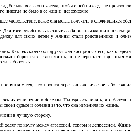
 назад больше всего она хотела, чтобы с ней никогда не произошл
 его никогда не было в ее жизни, невозможно.
ящее удовольствие, какое она могла получить в сложившихся обст
 Для того, чтобы как-то занять себя она начала шить платьиц
одежду для своих детей у Алины стали родственники и близки
цидив. Как рассказывают друзья, она восприняла его, как очере
лжает бороться за свою жизнь, но не перестает радоваться жиз
естала бороться.
 принятия у тех, кто прошел через онкологическое заболеван
лось их отношение к болезни. Им удалось понять, что болезнь
 своей судьбе и болезни за то, что она изменила их жизнь.
жизни в лучшую сторону.
ей ходят по кругу между агрессией, торгом и депрессией. Жизн
дьбы здоровье и когда этого не происходит, на пути встает тос