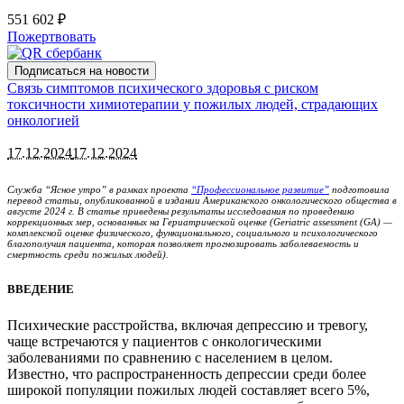
551 602 ₽
Пожертвовать
Подписаться на новости
Связь симптомов психического здоровья с риском
токсичности химиотерапии у пожилых людей, страдающих
онкологией
17.12.2024
17.12.2024
Служба “Ясное утро” в рамках проекта
“Профессиональное развитие”
подготовила
перевод статьи, опубликованной в издании Американского онкологического общества в
августе 2024 г. В статье приведены результаты исследования по проведению
коррекционных мер, основанных на Гериатрической оценке (Geriatric assessment (GA) —
комплексной оценке физического, функционального, социального и психологического
благополучия пациента, которая позволяет прогнозировать заболеваемость и
смертность среди пожилых людей).
ВВЕДЕНИЕ
Психические расстройства, включая депрессию и тревогу,
чаще встречаются у пациентов с онкологическими
заболеваниями по сравнению с населением в целом.
Известно, что распространенность депрессии среди более
широкой популяции пожилых людей составляет всего 5%,