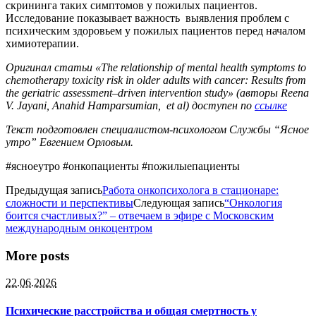
скрининга таких симптомов у пожилых пациентов.
Исследование показывает важность выявления проблем с
психическим здоровьем у пожилых пациентов перед началом
химиотерапии.
Оригинал статьи «The relationship of mental health symptoms to
chemotherapy toxicity risk in older adults with cancer: Results from
the geriatric assessment–driven intervention study» (авторы Reena
V. Jayani, Anahid Hamparsumian, et al)
доступен по
ссылке
Текст подготовлен специалистом-психологом Службы “Ясное
утро” Евгением Орловым.
#ясноеутро #онкопациенты #пожилыепациенты
Предыдущая запись
Работа онкопсихолога в стационаре:
сложности и перспективы
Следующая запись
“Онкология
боится счастливых?” – отвечаем в эфире с Московским
международным онкоцентром
More posts
22.06.2026
Психические расстройства и общая смертность у