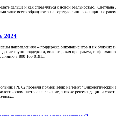
 делать дальше и как справляться с новой реальностью. Светлан
сами чаще всего обращаются на горячую линию женщины с раком
ь 2024
евым направлениям – поддержка онкопациентов и их близких на
ведение групп поддержки, волонтерская программа, информацио
 линию 8-800-100-0191...
больница № 62 провели прямой эфир на тему: “Онкологический д
хологическом настрое на лечение, а также рекомендации и сове
очных...