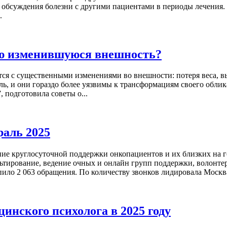
т обсуждения болезни с другими пациентами в периоды лечения. 
.
вою изменившуюся внешность?
ся с существенными изменениями во внешности: потеря веса, в
, и они гораздо более уязвимы к трансформациям своего облик
 подготовила советы о...
раль 2025
ание круглосуточной поддержки онкопациентов и их близких на 
ьтирование, ведение очных и онлайн групп поддержки, волонт
ило 2 063 обращения. По количеству звонков лидировала Москва
инского психолога в 2025 году