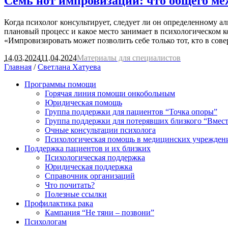
Семь нот импровизации: что общего ме
Когда психолог консультирует, следует ли он определенному ал
плановый процесс и какое место занимает в психологическом 
«Импровизировать может позволить себе только тот, кто в сове
14.03.2024
11.04.2024
Материалы для специалистов
Главная
/
Светлана Хатуева
Программы помощи
Горячая линия помощи онкобольным
Юридическая помощь
Группа поддержки для пациентов “Точка опоры”
Группа поддержки для потерявших близкого “Вмест
Очные консультации психолога
Психологическая помощь в медицинских учрежден
Поддержка пациентов и их близких
Психологическая поддержка
Юридическая поддержка
Справочник организаций
Что почитать?
Полезные ссылки
Профилактика рака
Кампания “Не тяни – позвони”
Психологам