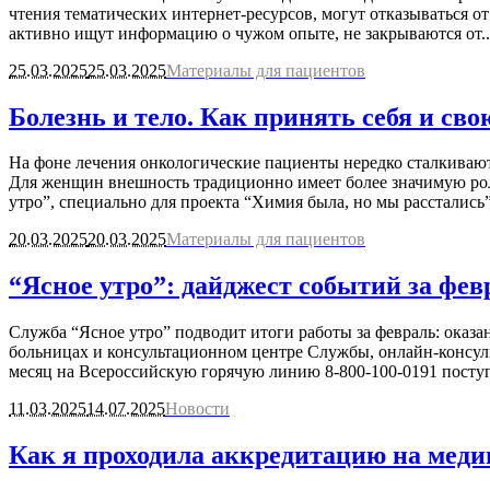
чтения тематических интернет-ресурсов, могут отказываться о
активно ищут информацию о чужом опыте, не закрываются от..
25.03.2025
25.03.2025
Материалы для пациентов
Болезнь и тело. Как принять себя и с
На фоне лечения онкологические пациенты нередко сталкивают
Для женщин внешность традиционно имеет более значимую роль
утро”, специально для проекта “Химия была, но мы расстались”,
20.03.2025
20.03.2025
Материалы для пациентов
“Ясное утро”: дайджест событий за фев
Служба “Ясное утро” подводит итоги работы за февраль: оказ
больницах и консультационном центре Службы, онлайн-консул
месяц на Всероссийскую горячую линию 8-800-100-0191 поступ
11.03.2025
14.07.2025
Новости
Как я проходила аккредитацию на медиц