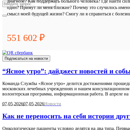
диагнозе? Как поддержать больного человека? Где найти сил
один? Примут ли меня близкие? Почему это случилось именн
смысл моей будущей жизни? Смогу ли я справиться с болезн
551 602 ₽
Подписаться на новости
“Ясное утро”: дайджест новостей и собы
Команда Службы «Ясное утро» делится достижениями прошедше
московских лечебных учреждениях и нашем консультационном ц
волонтерская программа, информационная работа. В апреле на
07.05.2026
07.05.2026
Новости
Как не переносить на себя истории дру
Онкологические пациенты условно делятся на два типа. Первы