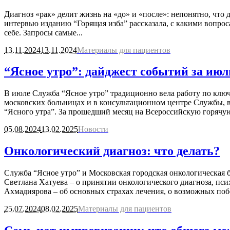
Диагноз «рак» делит жизнь на «до» и «после»: непонятно, что
интервью изданию “Горящая изба” рассказала, с какими вопро
себе. Запросы самые...
13.11.2024
13.11.2024
Материалы для пациентов
“Ясное утро”: дайджест событий за июл
В июле Служба “Ясное утро” традиционно вела работу по ключ
московских больницах и в консультационном центре Службы, 
“Ясного утра”. За прошедший месяц на Всероссийскую горячую
05.08.2024
13.02.2025
Новости
Онкологический диагноз: что делать?
Служба “Ясное утро” и Московская городская онкологическая 
Светлана Хатуева – о принятии онкологического диагноза, пси
Ахмадиярова – об основных страхах лечения, о возможных поб
25.07.2024
08.02.2025
Материалы для пациентов