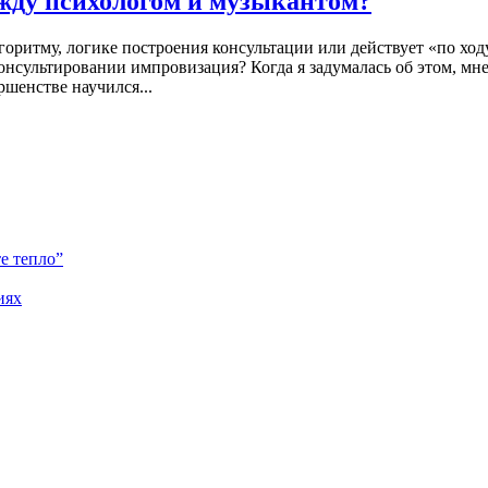
жду психологом и музыкантом?
горитму, логике построения консультации или действует «по ход
консультировании импровизация? Когда я задумалась об этом, м
ршенстве научился...
е тепло”
иях