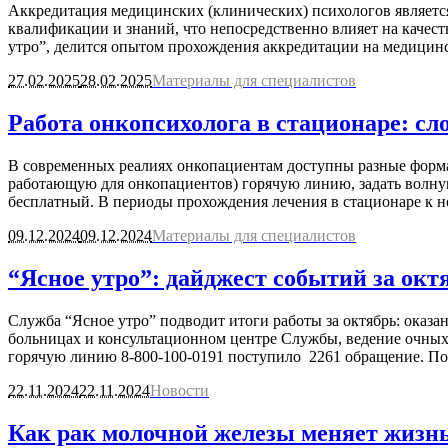
Аккредитация медицинских (клинических) психологов являетс
квалификации и знаний, что непосредственно влияет на качес
утро”, делится опытом прохождения аккредитации на медицинс
27.02.2025
28.02.2025
Материалы для специалистов
Работа онкопсихолога в стационаре: с
В современных реалиях онкопациентам доступны разные форма
работающую для онкопациентов) горячую линию, задать волну
бесплатный. В периоды прохождения лечения в стационаре к не
09.12.2024
09.12.2024
Материалы для специалистов
“Ясное утро”: дайджест событий за окт
Служба “Ясное утро” подводит итоги работы за октябрь: оказа
больницах и консультационном центре Службы, ведение очных
горячую линию 8-800-100-0191 поступило 2261 обращение. По 
22.11.2024
22.11.2024
Новости
Как рак молочной железы меняет жизнь