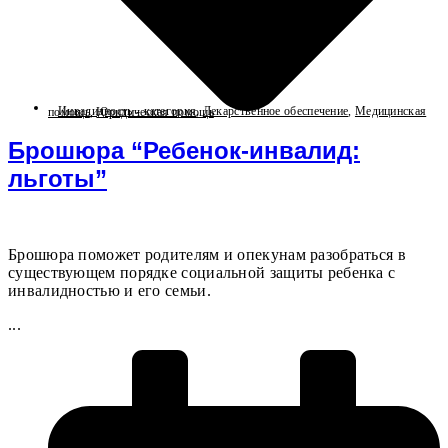
Инвалидность - категория
,
Лекарственное обеспечение
,
Медицинская помощь
,
Юридическая помощь
Брошюра “Ребенок-инвалид:
льготы”
Брошюра поможет родителям и опекунам разобраться в
существующем порядке социальной защиты ребенка с
инвалидностью и его семьи.
...