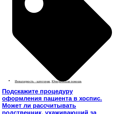
Инвалидность - категория
,
Юридическая помощь
Подскажите процедуру
оформления пациента в хоспис.
Может ли рассчитывать
родственник, ухаживающий за