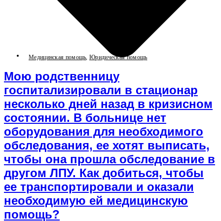
Медицинская помощь
,
Юридическая помощь
Мою родственницу
госпитализировали в стационар
несколько дней назад в кризисном
состоянии. В больнице нет
оборудования для необходимого
обследования, ее хотят выписать,
чтобы она прошла обследование в
другом ЛПУ. Как добиться, чтобы
ее транспортировали и оказали
необходимую ей медицинскую
помощь?